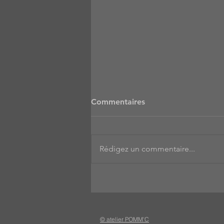
Commentaires
Rédigez un commentaire...
Rejoins-nous le lundi à 20h!
© atelier POMM'C