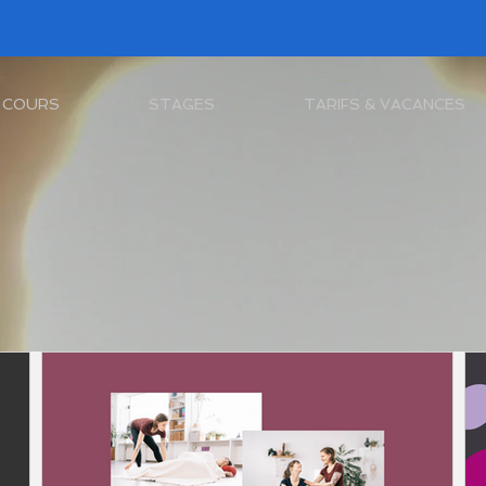
COURS
STAGES
TARIFS & VACANCES