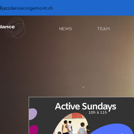
@jazzdancecorgemont.ch
NEWS
TEAM