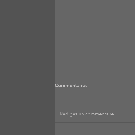
Commentaires
Rédigez un commentaire...
Rejoins-nous le lundi à 20h!