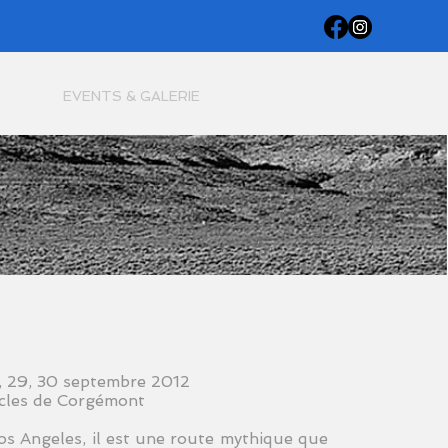
EVENTS & GALERIE
8, 29, 30 septembre 2012
acles de Corgémont
os Angeles, il est une route mythique que