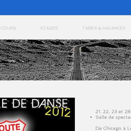
COURS
STAGES
TARIFS & VACANCES
Souvenirs 2012
21, 22, 23 et 2
Salle de spect
De Chicago à L