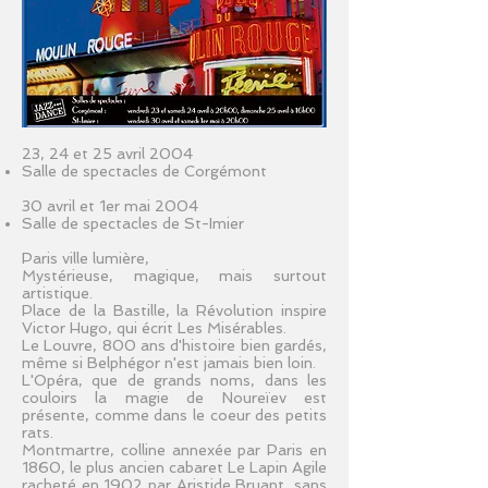
23, 24 et 25 avril 2004
Salle de spectacles de Corgémont
30 avril et 1er mai 2004
Salle de spectacles de St-Imier
Paris ville lumière,
Mystérieuse, magique, mais surtout
artistique.
Place de la Bastille, la Révolution inspire
Victor Hugo, qui écrit Les Misérables.
Le Louvre, 800 ans d'histoire bien gardés,
même si Belphégor n'est jamais bien loin.
L'Opéra, que de grands noms, dans les
couloirs la magie de Noureïev est
présente, comme dans le coeur des petits
rats.
Montmartre, colline annexée par Paris en
1860, le plus ancien cabaret Le Lapin Agile
racheté en 1902 par Aristide Bruant, sans