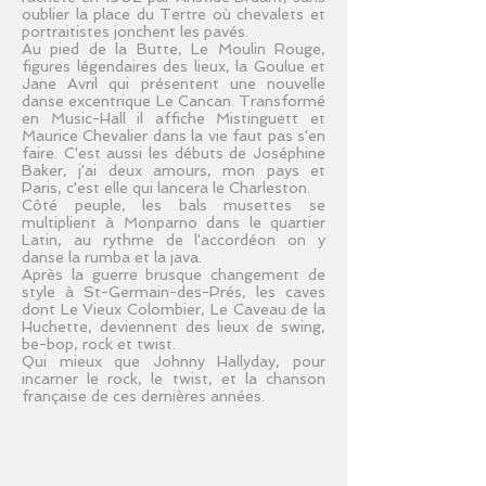
oublier la place du Tertre où chevalets et
portraitistes jonchent les pavés.
Au pied de la Butte, Le Moulin Rouge,
figures légendaires des lieux, la Goulue et
Jane Avril qui présentent une nouvelle
danse excentrique Le Cancan. Transformé
en Music-Hall il affiche Mistinguett et
Maurice Chevalier dans la vie faut pas s'en
faire. C'est aussi les débuts de Joséphine
Baker, j'ai deux amours, mon pays et
Paris, c'est elle qui lancera le Charleston.
Côté peuple, les bals musettes se
multiplient à Monparno dans le quartier
Latin, au rythme de l'accordéon on y
danse la rumba et la java.
Après la guerre brusque changement de
style à St-Germain-des-Prés, les caves
dont Le Vieux Colombier, Le Caveau de la
Huchette, deviennent des lieux de swing,
be-bop, rock et twist.
Qui mieux que Johnny Hallyday, pour
incarner le rock, le twist, et la chanson
française de ces dernières années.