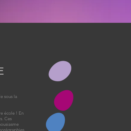
E
le sous la
re école ! En
rs. Ces
thousiasme
chorégraphies