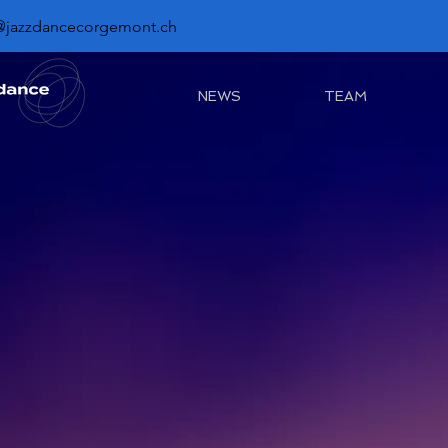
@jazzdancecorgemont.ch
NEWS
TEAM