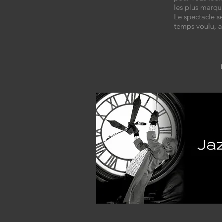
les plus marqu
Le spectacle s
temps voulu, a