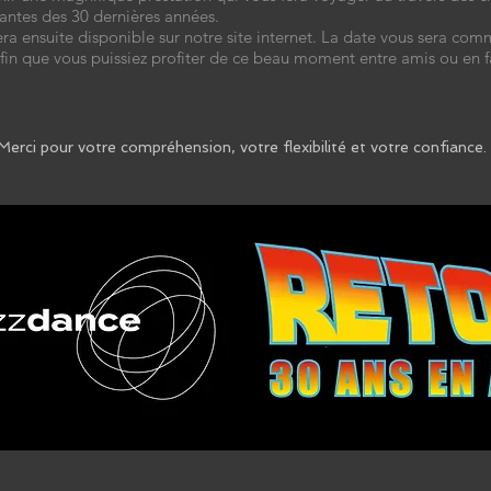
antes des 30 dernières années.
era ensuite disponible sur notre site internet. La date vous sera co
fin que vous puissiez profiter de ce beau moment entre amis ou en f
Merci pour votre compréhension, votre flexibilité et votre confiance.