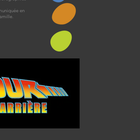
mmuniquée en
amille.